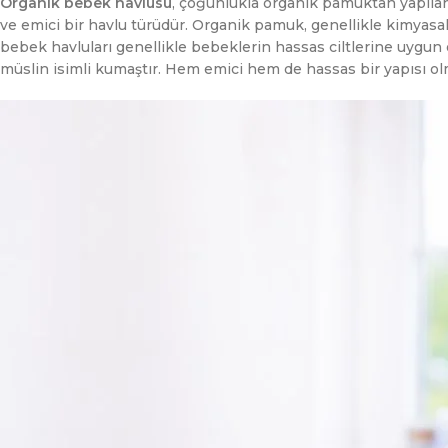
Organik bebek havlusu
, çoğunlukla organik pamuktan yapılan
ve emici bir havlu türüdür. Organik pamuk, genellikle kimyasal g
bebek havluları genellikle bebeklerin hassas ciltlerine uygun o
müslin isimli kumaştır. Hem emici hem de hassas bir yapısı ol