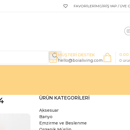
FAVORILERIM
GIRIŞ YAP / ÜYE 
0.00
MÜŞTERİ DESTEK
hello@boialiving.com
0
ürü
ÜRÜN KATEGORILERI
4
Aksesuar
Banyo
Emzirme ve Beslenme
Organik Müslin