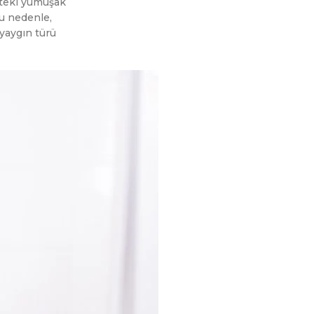
kteki yumuşak
Bu nedenle,
 yaygın türü