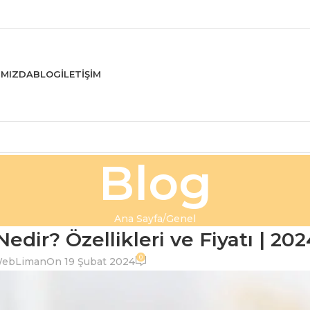
IMIZDA
BLOG
İLETIŞIM
Blog
Ana Sayfa
Genel
dir? Özellikleri ve Fiyatı | 202
0
ebLiman
On 19 Şubat 2024