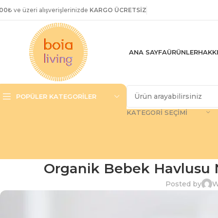
00₺
ve üzeri alışverişlerinizde
KARGO ÜCRETSİZ
ANA SAYFA
ÜRÜNLER
HAKK
POPÜLER KATEGORILER
KATEGORI SEÇIMI
Organik Bebek Havlusu Ne
Posted by
W