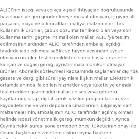
ALICI’nın isteği veya açıkça kişisel ihtiyaçları doğrultusunda
hazırlanan ve geri gönderilmeye müsait olmayan, iç giyim alt
parçaları, mayo ve bikini altları, makyaj malzemeleri, tek
kullanımlık ürünler, çabuk bozulma tehlikesi olan veya son
kullanma tarihi geçme ihtimali olan mallar, ALICI’ya teslim
edilmesinin ardından ALICI tarafından ambalajı açıldığı
takdirde iade edilmesi sağlık ve hijyen açısından uygun
olmayan ürünler, teslim edildikten sonra başka ürünlerle
karışan ve doğası gereği ayrıştırılması mümkün olmayan
ürünler, Abonelik sözleşmesi kapsamında sağlananlar dışında,
gazete ve dergi gibi süreli yayınlara ilişkin mallar, Elektronik
ortamda anında ifa edilen hizmetler veya tüketiciye anında
teslim edilen gayrimaddi mallar, ile ses veya görüntü
kayıtlarının, kitap, dijital içerik, yazılım programlarının, veri
kaydedebilme ve veri depolama cihazlarının, bilgisayar sarf
malzemelerinin, ambalajının ALICI tarafından açılmış olması
halinde iadesi Yönetmelik gereği mümkün değildir. Ayrıca
Cayma hakkı süresi sona ermeden önce, tüketicinin onayı ile
ifasına başlanan hizmetlere ilişkin cayma hakkının