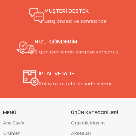
MÜŞTERİ DESTEK
Satış öncesi ve sonrasında
HIZLI GÖNDERİM
2 gün içerisinde kargoya veriyoruz.
İPTAL VE İADE
Kolay ürün iptal ve iade işlemi.
MENÜ
ÜRÜN KATEGORİLERİ
Ana Sayfa
Organik Müslin
Ürünler
Aksesuar