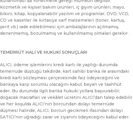
kullanılması da Yönetmelik gereği mümkün değildir.
Kozmetik ve kişisel bakım ürünleri, iç giyim ürünleri, mayo,
bikini, kitap, kopyalanabilir yazılım ve programlar, DVD, VCD,
CD ve kasetler ile kırtasiye sarf malzemeleri (toner, kartuş,
şerit vb.) iade edilebilmesi için ambalajlarının açılmamış,
denenmemiş, bozulmamış ve kullanılmamış olmaları gerekir.
TEMERRÜT HALİ VE HUKUKİ SONUÇLARI
ALICI, ödeme işlemlerini kredi kartı ile yaptığı durumda
temerrüde düştüğü takdirde, kart sahibi banka ile arasındaki
kredi kartı sözleşmesi çerçevesinde faiz ödeyeceğini ve
bankaya karşı sorumlu olacağını kabul, beyan ve taahhüt
eder. Bu durumda ilgili banka hukuki yollara başvurabilir;
doğacak masrafları ve vekâlet ücretini ALICI’dan talep edebilir
ve her koşulda ALICI’nın borcundan dolayı temerrüde
düşmesi halinde, ALICI, borcun gecikmeli ifasından dolayı
SATICI’nın uğradığı zarar ve ziyanını ödeyeceğini kabul eder.