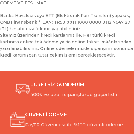
ÖDEME VE TESLİMAT
Banka Havalesi veya EFT (Elektronik Fon Transferi) yaparak,
QNB Finansbank / IBAN: TR50 0011 1000 0000 0112 7647 27
(TL) hesabımıza ödeme yapabilirsiniz.
Sitemiz üzerinden kredi kartlarınız ile, Her türlü kredi
kartınıza online tek ödeme ya da online taksit imkânlarından
yararlanabilirsiniz. Online ödemelerinizde siparişiniz sonunda
kredi kartınızdan tutar çekim işlemi gerçekleşecektir.
ÜCRETSİZ GÖNDERİM
400₺ ve üzeri siparişlerde geçerlidir.
GÜVENLİ ÖDEME
PayTR Güvencesi ile %100 güvenli ödeme.