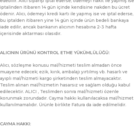
edebilir. Alıcı siparişi iptal ederse; ödemeyi nakit ile yapmış ise
iptalinden itibaren 14 gün içinde kendisine nakden bu ücret
ödenir. Alıcı, ödemeyi kredi kartı ile yapmış ise ve iptal ederse,
bu iptalden itibaren yine 14 gün içinde ürün bedeli bankaya
iade edilir, ancak bankanın alıcının hesabına 2-3 hafta
içerisinde aktarması olasıdır.
ALICININ ÜRÜNÜ KONTROL ETME YÜKÜMLÜLÜĞÜ:
Alıcı, sözleşme konusu mal/hizmeti teslim almadan önce
muayene edecek; ezik, kırık, ambalajı yırtılmış vb. hasarlı ve
ayıplı mal/hizmeti kargo şirketinden teslim almayacaktır.
Teslim alınan mal/hizmetin hasarsız ve sağlam olduğu kabul
edilecektir. ALICI , Teslimden sonra mal/hizmeti özenle
korunmak zorundadır. Cayma hakkı kullanılacaksa mal/hizmet
kullanılmamalıdır. Ürünle birlikte Fatura da iade edilmelidir.
CAYMA HAKKI: