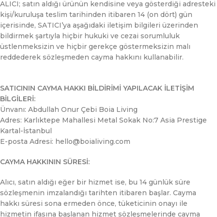
ALICI; satın aldığı ürünün kendisine veya gösterdiği adresteki
kişi/kuruluşa teslim tarihinden itibaren 14 (on dört) gün
içerisinde, SATICI’ya aşağıdaki iletişim bilgileri üzerinden
bildirmek şartıyla hiçbir hukuki ve cezai sorumluluk
üstlenmeksizin ve hiçbir gerekçe göstermeksizin malı
reddederek sözleşmeden cayma hakkını kullanabilir.
SATICININ CAYMA HAKKI BİLDİRİMİ YAPILACAK İLETİŞİM
BİLGİLERİ:
Ünvanı: Abdullah Onur Çebi Boia Living
Adres: Karlıktepe Mahallesi Metal Sokak No:7 Asia Prestige
Kartal-İstanbul
E-posta Adresi: hello@boialiving.com
CAYMA HAKKININ SÜRESİ:
Alıcı, satın aldığı eğer bir hizmet ise, bu 14 günlük süre
sözleşmenin imzalandığı tarihten itibaren başlar. Cayma
hakkı süresi sona ermeden önce, tüketicinin onayı ile
hizmetin ifasına başlanan hizmet sözleşmelerinde cayma