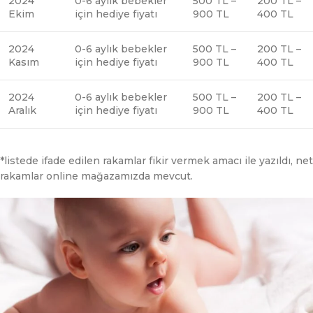
2024
0-6 aylık bebekler
500 TL –
200 TL –
Ekim
için hediye fiyatı
900 TL
400 TL
2024
0-6 aylık bebekler
500 TL –
200 TL –
Kasım
için hediye fiyatı
900 TL
400 TL
2024
0-6 aylık bebekler
500 TL –
200 TL –
Aralık
için hediye fiyatı
900 TL
400 TL
*listede ifade edilen rakamlar fikir vermek amacı ile yazıldı, net
rakamlar online mağazamızda mevcut.