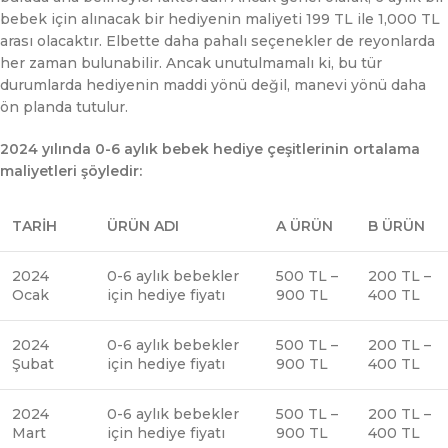
bebek için alınacak bir hediyenin maliyeti 199 TL ile 1,000 TL
arası olacaktır. Elbette daha pahalı seçenekler de reyonlarda
her zaman bulunabilir. Ancak unutulmamalı ki, bu tür
durumlarda hediyenin maddi yönü değil, manevi yönü daha
ön planda tutulur.
2024 yılında 0-6 aylık bebek hediye çeşitlerinin ortalama
maliyetleri şöyledir:
TARİH
ÜRÜN ADI
A ÜRÜN
B ÜRÜN
2024
0-6 aylık bebekler
500 TL –
200 TL –
Ocak
için hediye fiyatı
900 TL
400 TL
2024
0-6 aylık bebekler
500 TL –
200 TL –
Şubat
için hediye fiyatı
900 TL
400 TL
2024
0-6 aylık bebekler
500 TL –
200 TL –
Mart
için hediye fiyatı
900 TL
400 TL