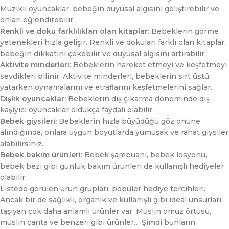
Müzikli oyuncaklar, bebeğin duyusal algısını geliştirebilir ve
onları eğlendirebilir.
Renkli ve doku farklılıkları olan kitaplar:
Bebeklerin görme
yetenekleri hızla gelişir. Renkli ve dokuları farklı olan kitaplar,
bebeğin dikkatini çekebilir ve duyusal algısını artırabilir.
Aktivite minderleri:
Bebeklerin hareket etmeyi ve keşfetmeyi
sevdikleri bilinir. Aktivite minderleri, bebeklerin sırt üstü
yatarken oynamalarını ve etraflarını keşfetmelerini sağlar.
Dişlik oyuncaklar:
Bebeklerin diş çıkarma döneminde diş
kaşıyıcı oyuncaklar oldukça faydalı olabilir.
Bebek giysileri:
Bebeklerin hızla büyüdüğü göz önüne
alındığında, onlara uygun boyutlarda yumuşak ve rahat giysiler
alabilirsiniz.
Bebek bakım ürünleri:
Bebek şampuanı, bebek losyonu,
bebek bezi gibi günlük bakım ürünleri de kullanışlı hediyeler
olabilir.
Listede görülen ürün grupları, popüler hediye tercihleri.
Ancak bir de sağlıklı, organik ve kullanışlı gibi ideal unsurları
taşıyan çok daha anlamlı ürünler var. Müslin omuz örtüsü,
müslin çanta ve benzeri gibi ürünler… Şimdi bunların