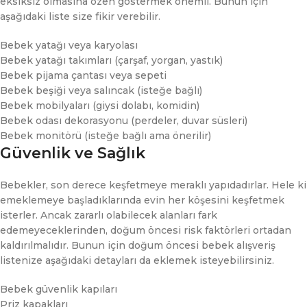
eksiksiz olmasına özen göstermek önemli. Bunun için
aşağıdaki liste size fikir verebilir.
Bebek yatağı veya karyolası
Bebek yatağı takımları (çarşaf, yorgan, yastık)
Bebek pijama çantası veya sepeti
Bebek beşiği veya salıncak (isteğe bağlı)
Bebek mobilyaları (giysi dolabı, komidin)
Bebek odası dekorasyonu (perdeler, duvar süsleri)
Bebek monitörü (isteğe bağlı ama önerilir)
Güvenlik ve Sağlık
Bebekler, son derece keşfetmeye meraklı yapıdadırlar. Hele ki
emeklemeye başladıklarında evin her köşesini keşfetmek
isterler. Ancak zararlı olabilecek alanları fark
edemeyeceklerinden, doğum öncesi risk faktörleri ortadan
kaldırılmalıdır. Bunun için doğum öncesi bebek alışveriş
listenize aşağıdaki detayları da eklemek isteyebilirsiniz.
Bebek güvenlik kapıları
Priz kapakları