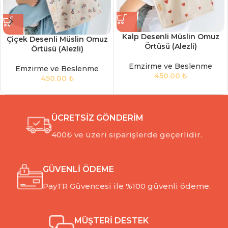
Kalp Desenli Müslin Omuz
Çiçek Desenli Müslin Omuz
Örtüsü (Alezli)
Örtüsü (Alezli)
Emzirme ve Beslenme
Emzirme ve Beslenme
450.00
₺
450.00
₺
ÜCRETSİZ GÖNDERİM
400₺ ve üzeri siparişlerde geçerlidir.
GÜVENLİ ÖDEME
PayTR Güvencesi ile %100 güvenli ödeme.
MÜŞTERİ DESTEK