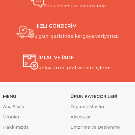
Satış öncesi ve sonrasında
HIZLI GÖNDERİM
2 gün içerisinde kargoya veriyoruz.
İPTAL VE İADE
Kolay ürün iptal ve iade işlemi.
MENÜ
ÜRÜN KATEGORİLERİ
Ana Sayfa
Organik Müslin
Ürünler
Aksesuar
Hakkımızda
Emzirme ve Beslenme