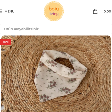
MENU
0.00
YENİ