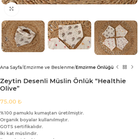
Büyük görsel için tıklayın
Ana Sayfa
Emzirme ve Beslenme
Emzirme Önlüğü
Zeytin Desenli Müslin Önlük “Healthie
Olive”
75.00
₺
%100 pamuklu kumaştan üretilmiştir.
Organik boyalar kullanılmıştır.
GOTS sertifikalıdır.
İki kat müslindir.