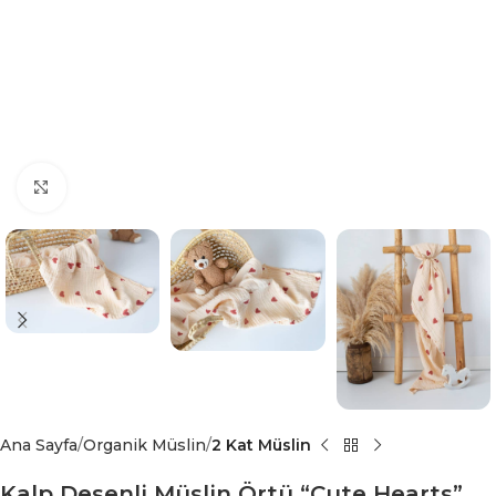
Büyük görsel için tıklayın
Ana Sayfa
Organik Müslin
2 Kat Müslin
Kalp Desenli Müslin Örtü “Cute Hearts”