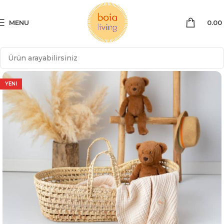
MENU
0.00
YENİ