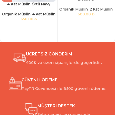
4 Kat Müslin Örtü Navy
Organik Müslin
,
2 Kat Müslin
Organik Müslin
,
4 Kat Müslin
600.00
₺
650.00
₺
ÜCRETSİZ GÖNDERİM
400₺ ve üzeri siparişlerde geçerlidir.
GÜVENLİ ÖDEME
PayTR Güvencesi ile %100 güvenli ödeme.
MÜŞTERİ DESTEK
Satış öncesi ve sonrasında