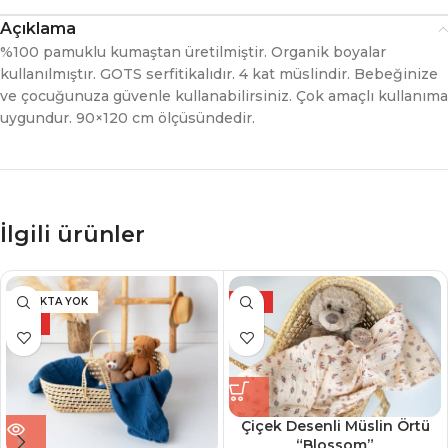
Açıklama
%100 pamuklu kumaştan üretilmiştir. Organik boyalar
kullanılmıştır. GOTS serfitikalıdır. 4 kat müslindir. Bebeğinize
ve çocuğunuza güvenle kullanabilirsiniz. Çok amaçlı kullanıma
uygundur. 90×120 cm ölçüsündedir.
İlgili ürünler
STOKTA YOK
YENİ
YENİ
Çiçek Desenli Müslin Örtü
“Blossom”