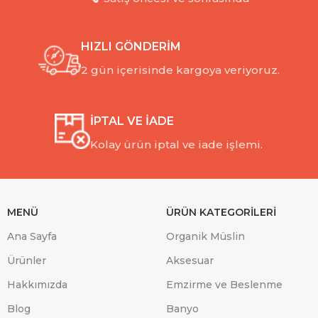
HIZLI GÖNDERİM
2 gün içerisinde kargoya veriyoruz.
İPTAL VE İADE
Kolay ürün iptal ve iade işlemi.
MENÜ
ÜRÜN KATEGORİLERİ
Ana Sayfa
Organik Müslin
Ürünler
Aksesuar
Hakkımızda
Emzirme ve Beslenme
Blog
Banyo